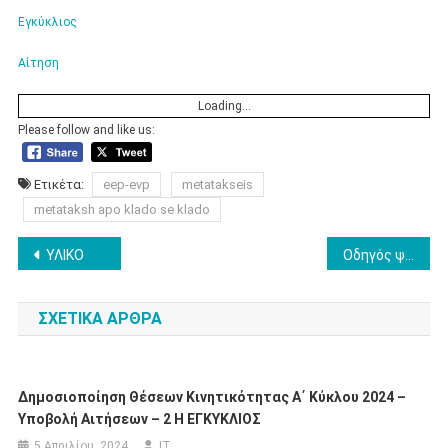
Εγκύκλιος
Αίτηση
Loading...
Please follow and like us:
Ετικέτα:
eep-evp
metatakseis
metataksh apo klado se klado
Πλοήγηση
ΥΛΙΚΟ
Οδηγός ψηφιακής Υπογραφής
άρθρων
ΣΧΕΤΙΚΆ ΆΡΘΡΑ
Δημοσιοποίηση Θέσεων Κινητικότητας Α΄ Κύκλου 2024 –
Υποβολή Αιτήσεων – 2 Η ΕΓΚΥΚΛΙΟΣ
5 Απριλίου, 2024
IT