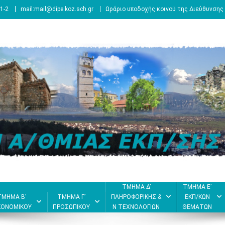
1-2
mail:mail@dipe.koz.sch.gr
Ωράριο υποδοχής κοινού της Διεύθυνσης 
ΤΜΗΜΑ Δ’
ΤΜΗΜΑ Ε’
ΤΜΗΜΑ Β’
ΤΜΗΜΑ Γ’
ΠΛΗΡΟΦΟΡΙΚΗΣ &
ΕΚΠ/ΚΩΝ
ΚΟΝΟΜΙΚΟΥ
ΠΡΟΣΩΠΙΚΟΥ
Ν ΤΕΧΝΟΛΟΓΙΩΝ
ΘΕΜΑΤΩΝ