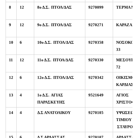
8
12
8ο Δ.Σ.
ΠΤΟΛ/ΔΑΣ
9270099
ΤΕΡΜΑ Μ. 
9
12
9ο Δ.Σ.
ΠΤΟΛ/ΔΑΣ
9270271
ΚΑΡΑΖΑΝΟ
10
6
10ο Δ.Σ.
ΠΤΟΛ/ΔΑΣ
9270358
ΝΟΣΟΚΟΜ
33
11
12
11ο Δ.Σ.
ΠΤΟΛ/ΔΑΣ
9270330
ΜΕΣΟΥΠΟ
72
12
6
12ο Δ.Σ.
ΠΤΟΛ/ΔΑΣ
9270342
ΟΙΚΙΣΜΟΣ
ΚΑΡΔΙΑΣ
13
4
1ο Δ.Σ.
ΑΓΙΑΣ
9521649
ΑΓΙΟΣ
ΠΑΡΑΣΚΕΥΗΣ
ΧΡΙΣΤΟΦ
14
4
Δ.Σ ΑΝΑΤΟΛΙΚΟΥ
9270105
ΥΨΩΣΕΩΣ
ΤΙΜΙΟΥ
ΣΤΑΥΡΟΥ
15
6
Δ.Σ ΑΡΔΑΣΣΑΣ
9270107
ΑΡΔΑΣΣΑ