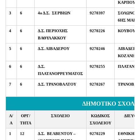
ΚΑΡΠΟΥ 2
3
6
4ο Δ.Σ.
ΣΕΡΒΙΩΝ
9270397
ΣΟΛΩΝΟΣ 
6ΗΣ ΜΑΡΤ
4
6
Δ.Σ. ΠΕΡΙΟΧΗΣ
9270226
ΚΟΥΒΟΥΚ
ΒΑΘΥΛΑΚΚΟΥ
5
6
Δ.Σ. ΛΙΒΑΔΕΡΟΥ
9270246
ΛΙΒΑΔΕΡΟ
ΚΟΖΑΝΗΣ
6
6
Δ.Σ.
9270255
ΠΛΑΤΑΝΟ
ΠΛΑΤΑΝΟΡΡΕΥΜΑΤΟΣ
7
6
Δ.Σ. ΤΡΑΝΟΒΑΛΤΟΥ
9270267
ΤΡΑΝΟΒΑΛ
ΔΗΜΟΤΙΚΟ ΣΧΟΛΕ
Α/
ΟΡΓ/
ΣΧΟΛΕΙΟ
ΚΩΔΙΚΟΣ
ΔΙΕΥΘ
Α
ΤΗΤΑ
ΣΧΟΛΕΙΟΥ
1
12
Δ.Σ.
ΒΕΛΒΕΝΤΟΥ –
9270229
ΕΘΝΙΚΗΣ