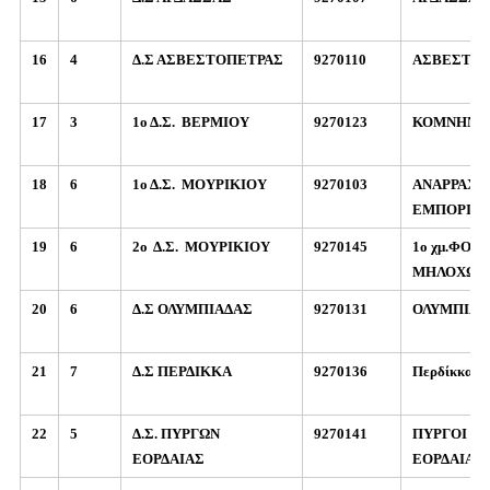
16
4
Δ.Σ ΑΣΒΕΣΤΟΠΕΤΡΑΣ
9270110
ΑΣΒΕΣΤΟ
17
3
1ο Δ.Σ.
ΒΕΡΜΙΟΥ
9270123
ΚΟΜΝΗΝΑ
18
6
1ο Δ.Σ.
ΜΟΥΡΙΚΙΟΥ
9270103
ΑΝΑΡΡΑΧΗ
ΕΜΠΟΡΙΟ
19
6
2ο
Δ.Σ.
ΜΟΥΡΙΚΙΟΥ
9270145
1ο χμ.ΦΟΥΦ
ΜΗΛΟΧΩΡ
20
6
Δ.Σ ΟΛΥΜΠΙΑΔΑΣ
9270131
ΟΛΥΜΠΙΑΔ
21
7
Δ.Σ ΠΕΡΔΙΚΚΑ
9270136
Περδίκκας
22
5
Δ.Σ. ΠΥΡΓΩΝ
9270141
ΠΥΡΓΟΙ
ΕΟΡΔΑΙΑΣ
ΕΟΡΔΑΙΑΣ