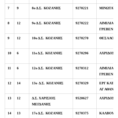
7
9
8ο Δ.Σ.
ΚΟΖΑΝΗΣ
9270221
ΜΙΝΩΤΑΥΡ
8
12
9ο Δ.Σ.
ΚΟΖΑΝΗΣ
9270222
ΑΙΜΙΛΙΑΝ
ΓΡΕΒΕΝΩΝ
9
12
10ο Δ.Σ.
ΚΟΖΑΝΗΣ
9270270
ΘΕΣΑΛΟΝΙ
10
6
11ο Δ.Σ.
ΚΟΖΑΝΗΣ
9270296
ΑΧΡΙΔΟΣ 1
11
6
12ο Δ.Σ.
ΚΟΖΑΝΗΣ
9270312
ΑΙΜΙΛΙΑΝ
ΓΡΕΒΕΝΩΝ
12
14
13ο
Δ.Σ.
ΚΟΖΑΝΗΣ
9270329
ΕΡΓ ΚΑΤΟ
ΑΓ ΑΘΑΝΑ
13
12
Δ.Σ. ΧΑΡΙΣΙΟΣ
9520627
ΑΧΡΙΔΟΣ 1
ΜΕΓΔΑΝΗΣ
14
13
17ο Δ.Σ.
ΚΟΖΑΝΗΣ
9270375
ΚΑΛΒΟΥ Α