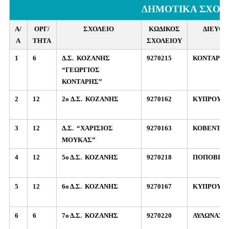
ΔΗΜΟΤΙΚΑ ΣΧΟΛ
Α/
ΟΡΓ/
ΣΧΟΛΕΙΟ
ΚΩΔΙΚΟΣ
ΔΙΕΥΘ
Α
ΤΗΤΑ
ΣΧΟΛΕΙΟΥ
1
6
Δ.Σ.
ΚΟΖΑΝΗΣ
9270215
ΚΟΝΤΑΡΗ 
“ΓΕΩΡΓΙΟΣ
ΚΟΝΤΑΡΗΣ”
2
12
2o Δ.Σ.
ΚΟΖΑΝΗΣ
9270162
ΚΥΠΡΟΥ 2
3
12
Δ.Σ.
“ΧΑΡΙΣΙΟΣ
9270163
ΚΟΒΕΝΤΑΡ
ΜΟΥΚΑΣ”
4
12
5ο Δ.Σ.
ΚΟΖΑΝΗΣ
9270218
ΠΟΠΟΒΙΤΣ
5
12
6ο Δ.Σ.
ΚΟΖΑΝΗΣ
9270167
ΚΥΠΡΟΥ 2
6
6
7ο Δ.Σ.
ΚΟΖΑΝΗΣ
9270220
ΑΥΛΩΝΑΣ 7