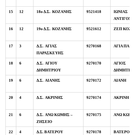
15
12
18ο Δ.Σ.
ΚΟΖΑΝΗΣ
9521418
ΙΩΝΙΑΣ
ΚΑ
ΑΝΤΙΓΟΝΟ
16
12
19ο Δ.Σ.
ΚΟΖΑΝΗΣ
9521612
ΖΕΠ ΚΟΖΑ
17
3
Δ.Σ.
ΑΓΙΑΣ
9270168
ΑΓΙΑ ΠΑΡ
ΠΑΡΑΣΚΕΥΗΣ
18
6
Δ.Σ.
ΑΓΙΟΥ
9270170
ΑΓΙΟΣ
ΔΗΜΗΤΡΙΟΥ
ΔΗΜΗΤΡΙ
19
6
Δ.Σ.
ΑΙΑΝΗΣ
9270172
ΑΙΑΝΗ
20
4
Δ.Σ.
ΑΚΡΙΝΗΣ
9270174
ΑΚΡΙΝΗ
21
6
Δ.Σ.
ΑΝΩ ΚΩΜΗΣ –
9270175
ΑΝΩ ΚΩΜ
ΖΗΣΕΙΟ
22
4
Δ.Σ. ΒΑΤΕΡΟΥ
9270178
ΒΑΤΕΡΟ