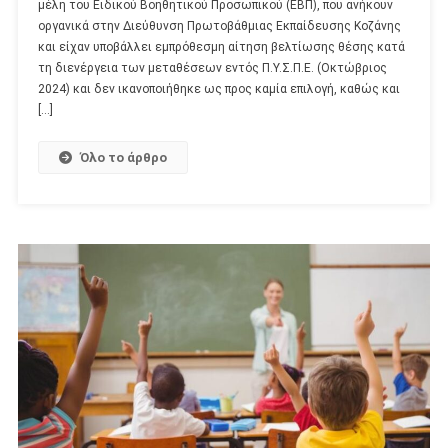
μέλη του Ειδικού Βοηθητικού Προσωπικού (ΕΒΠ), που ανήκουν
οργανικά στην Διεύθυνση Πρωτοβάθμιας Εκπαίδευσης Κοζάνης
και είχαν υποβάλλει εμπρόθεσμη αίτηση βελτίωσης θέσης κατά
τη διενέργεια των μεταθέσεων εντός Π.Υ.Σ.Π.Ε. (Οκτώβριος
2024) και δεν ικανοποιήθηκε ως προς καμία επιλογή, καθώς και
[…]
Όλο το άρθρο