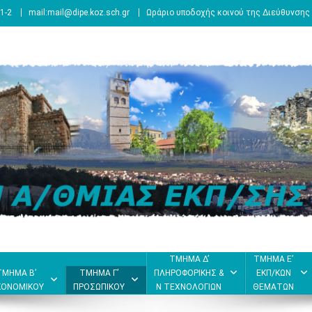
1-2
mail:mail@dipe.koz.sch.gr
Ωράριο υποδοχής κοινού της Διεύθυνσης 
ΤΜΗΜΑ Δ’
ΤΜΗΜΑ Ε’
ΤΜΗΜΑ Β’
ΤΜΗΜΑ Γ’
ΠΛΗΡΟΦΟΡΙΚΗΣ &
ΕΚΠ/ΚΩΝ
ΚΟΝΟΜΙΚΟΥ
ΠΡΟΣΩΠΙΚΟΥ
Ν ΤΕΧΝΟΛΟΓΙΩΝ
ΘΕΜΑΤΩΝ