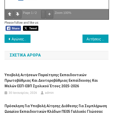
Page
1
/
2
Zoom
100%
Please follow and like us:
Πλοήγηση
Αγώνες ΑθλοΠΑΙΔΕΙΑΣ Ποδοσφαίρου Δημοτικών Σχολείων Εορδαίας 2025-2026
Αιτήσεις για αμοιβαία μετάθεση από σχολείο σε σχολείο περιοχής μετάθεσης ΠΕ Κοζάνης
άρθρων
ΣΧΕΤΙΚΆ ΆΡΘΡΑ
Υποβολή Αιτήσεων Παραίτησης Εκπαιδευτικών
Πρωτοβάθμιας Και Δευτεροβάθμιας Εκπαίδευσης Και
Μελών ΕΕΠ-ΕΒΠ Σχολικού Έτους 2025-2026
30 Ιανουαρίου, 2026
admin
Πρόσκληση Για Υποβολή Αίτησης Διάθεσης Για Συμπλήρωση
Ωραρίου Εκπαιδευτικών Κλάδων ΠΕ05 Γαλλικής Γλώσσας