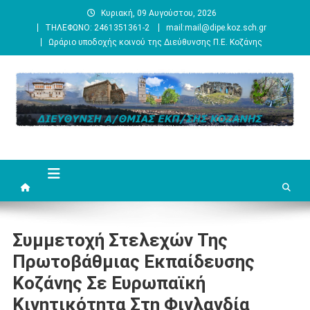
Μεταπηδήστε
Κυριακή, 09 Αυγούστου, 2026
στο
ΤΗΛΕΦΩΝΟ: 2461351361-2
mail:mail@dipe.koz.sch.gr
περιεχόμενο
Ωράριο υποδοχής κοινού της Διεύθυνσης Π.Ε. Κοζάνης
Συμμετοχή Στελεχών Της
Πρωτοβάθμιας Εκπαίδευσης
Κοζάνης Σε Ευρωπαϊκή
Κινητικότητα Στη Φινλανδία