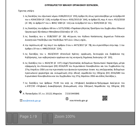
Page
1
/
9
Zoom
100%