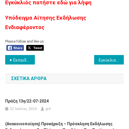
Εγκύκλιός πατήστε εδώ για λήψη
Υπόδειγμα Αίτησης Εκδήλωσης
Ενδιαφέροντος
Please follow and like us:
Πλοήγηση
Εκπαιδευτική κινητικότητα στην Κύπρο στο πλαίσιο του προγράμματος Κ122-PIDOS
Εγκύκλιος αποσπάσεων μελών ΕΕΠ -ΕΒΠ
άρθρων
ΣΧΕΤΙΚΆ ΆΡΘΡΑ
Πράξη 13η/22-07-2024
22 Ιουλίου, 2024
grd
(Ανακοινοποίηση) Προκήρυξη – Πρόσκληση Εκδήλωσης