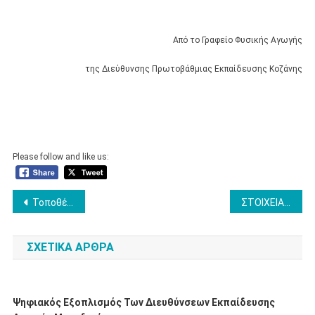
Από το Γραφείο Φυσικής Αγωγής
της Διεύθυνσης Πρωτοβάθμιας Εκπαίδευσης Κοζάνης
Please follow and like us:
Πλοήγηση
Τοποθέτηση αναπληρωτών Γ’ φάση
ΣΤΟΙΧΕΙΑ ΕΚΤΕΛΕΣΗΣ ΠΡΟΫΠΟΛΟΓΙΣΜΟΥ Π.Ε. ΚΟΖΑΝΗΣ (ΦΟΡΕΑΣ 90-31 / 181 ) ΠΕΡΙΟΔΟΣ: ΟΚΤΩΒΡΙΟΣ 2025
άρθρων
ΣΧΕΤΙΚΆ ΆΡΘΡΑ
Ψηφιακός Εξοπλισμός Των Διευθύνσεων Εκπαίδευσης