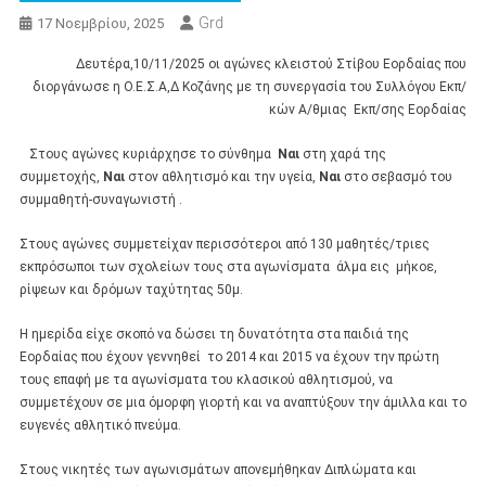
Grd
17 Νοεμβρίου, 2025
Δευτέρα,10/11/2025 οι αγώνες κλειστού Στίβου Εορδαίας που
διοργάνωσε η Ο.Ε.Σ.Α,Δ Κοζάνης με τη συνεργασία του Συλλόγου Εκπ/
κών Α/θμιας Εκπ/σης Εορδαίας
Στους αγώνες κυριάρχησε το σύνθημα
Ναι
στη χαρά της
συμμετοχής,
Ναι
στον αθλητισμό και την υγεία,
Ναι
στο σεβασμό του
συμμαθητή-συναγωνιστή .
Στους αγώνες συμμετείχαν περισσότεροι από 130 μαθητές/τριες
εκπρόσωποι των σχολείων τους στα αγωνίσματα άλμα εις μήκοε,
ρίψεων και δρόμων ταχύτητας 50μ.
Η ημερίδα είχε σκοπό να δώσει τη δυνατότητα στα παιδιά της
Εορδαίας που έχουν γεννηθεί το 2014 και 2015 να έχουν την πρώτη
τους επαφή με τα αγωνίσματα του κλασικού αθλητισμού, να
συμμετέχουν σε μια όμορφη γιορτή και να αναπτύξουν την άμιλλα και το
ευγενές αθλητικό πνεύμα.
Στους νικητές των αγωνισμάτων απονεμήθηκαν Διπλώματα και