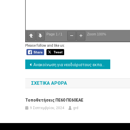
Page
1
/
1
Zoom
100%
Please follow and like us:
Πλοήγηση
Ανακοίνωση για νεοδιόριστους εκπαιδευτικούς – Ανακοινοποίηση λειτουργικών κενών ως προς τους κλάδους ΠΕ60ΕΑΕ και ΠΕ70ΕΑΕ
άρθρων
ΣΧΕΤΙΚΆ ΆΡΘΡΑ
Τοποθετήσεις ΠΕ60 ΠΕ60ΕΑΕ
9 Σεπτεμβρίου, 2024
grd