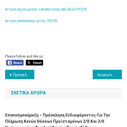
Αίτηση προσωρινής τοποθέτησης από άλλο ΠΥΣΠΕ
Αίτηση απόσπασης εντός ΠΥΣΠΕ
Please follow and like us:
Πλοήγηση
Πρόσκληση νεοδιοριζόμενων εκπαιδευτικών Πρωτοβάθμιας και Δευτεροβάθμιας Εκπαίδευσης για υποβολή αιτήσεων απόσπασης από ΠΥΣΠΕ/ΠΥΣΔΕ σε ΠΥΣΠΕ/ΠΥΣΔΕ και σε δομές της Ειδικής Αγωγής για το διδακτικό έτος 2025-2026
Ανακοίνωση Υπουργικών Αποφάσεων
άρθρων
ΣΧΕΤΙΚΆ ΆΡΘΡΑ
Επαναπροκήρυξη – Πρόσκληση Ενδιαφέροντος Για Την
Πλήρωση Κενών Θέσεων Προϊσταμένων 2/θ Και 3/θ