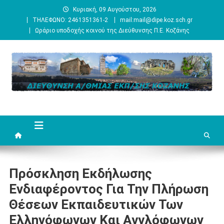
Μεταπηδήστε
Κυριακή, 09 Αυγούστου, 2026
στο
ΤΗΛΕΦΩΝΟ: 2461351361-2
mail:mail@dipe.koz.sch.gr
περιεχόμενο
Ωράριο υποδοχής κοινού της Διεύθυνσης Π.Ε. Κοζάνης
Πρόσκληση Εκδήλωσης
Ενδιαφέροντος Για Την Πλήρωση
Θέσεων Εκπαιδευτικών Των
Ελληνόφωνων Και Αγγλόφωνων