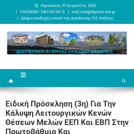
Μεταπηδήστε
Παρασκευή, 07 Αυγούστου, 2026
στο
ΤΗΛΕΦΩΝΟ: 2461351361-2
mail:mail@dipe.koz.sch.gr
περιεχόμενο
Ωράριο υποδοχής κοινού της Διεύθυνσης Π.Ε. Κοζάνης
Ειδική Πρόσκληση (3η) Για Την
Κάλυψη Λειτουργικών Κενών
Θέσεων Μελών ΕΕΠ Και ΕΒΠ Στην
Πρωτοβάθμια Και