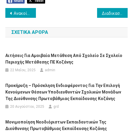
Πλοήγηση
Ανακοίνωση τοποθέτησης οργανικά υπεράριθμων εκπαιδευτικών κλάδου ΠΕ70 από το ΠΥΣΠΕ Κοζάνης
Διαδικασία εισαγωγής των μαθητών στην Α΄ τάξη Γυμνασίου του Καλλιτεχνικού Γυμνασίου με Λ.Τ. Κοζάνης για το σχολικό έτος 2025-2026
άρθρων
ΣΧΕΤΙΚΆ ΆΡΘΡΑ
Αιτήσεις Για Αμοιβαία Μετάθεση Από Σχολείο Σε Σχολείο
Περιοχής Μετάθεσης ΠΕ Κοζάνης
22 Μαΐου, 2025
admin
Προκήρυξη – Πρόσκληση Ενδιαφέροντος Για Την Επιλογή
Κενούμενων Θέσεων Υποδιευθυντών Σχολικών Μονάδων
Της Διεύθυνσης Πρωτοβάθμιας Εκπαίδευσης Κοζάνης
20 Αυγούστου, 2025
grd
Μονιμοποίηση Νεοδιόριστων Εκπαιδευτικών Της
Διεύθυνσης Πρωτοβάθμιας Εκπαίδευσης Κοζάνης