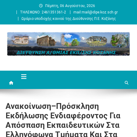
Μεταπηδήστε
Πέμπτη, 06 Αυγούστου, 2026
στο
ΤΗΛΕΦΩΝΟ: 2461351361-2
mail:mail@dipe.koz.sch.gr
περιεχόμενο
Ωράριο υποδοχής κοινού της Διεύθυνσης Π.Ε. Κοζάνης
Ανακοίνωση–Πρόσκληση
Εκδήλωσης Ενδιαφέροντος Για
Απόσπαση Εκπαιδευτικών Στα
Ελληνόφωνα Τμήματα Και Στα