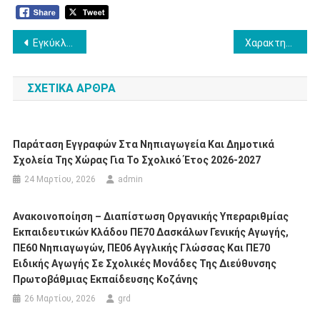
Πλοήγηση
Εγκύκλιοι αποσπάσεων εκπαιδευτικών Αθμιας και Βθμιας Εκπαίδευσης 2025-2026
Χαρακτηρισμός οργανικά υπεράριθμων εκπαιδευτικών κλάδου ΠΕ70 – Δασκάλων σε σχολικές μονάδες της Διεύθυνσης Πρωτοβάθμιας Εκπαίδευσης Κοζάνης
άρθρων
ΣΧΕΤΙΚΆ ΆΡΘΡΑ
Παράταση Εγγραφών Στα Νηπιαγωγεία Και Δημοτικά
Σχολεία Της Χώρας Για Το Σχολικό Έτος 2026-2027
24 Μαρτίου, 2026
admin
Ανακοινοποίηση – Διαπίστωση Οργανικής Υπεραριθμίας
Εκπαιδευτικών Κλάδου ΠΕ70 Δασκάλων Γενικής Αγωγής,
ΠΕ60 Νηπιαγωγών, ΠΕ06 Αγγλικής Γλώσσας Και ΠΕ70
Ειδικής Αγωγής Σε Σχολικές Μονάδες Της Διεύθυνσης
Πρωτοβάθμιας Εκπαίδευσης Κοζάνης
26 Μαρτίου, 2026
grd