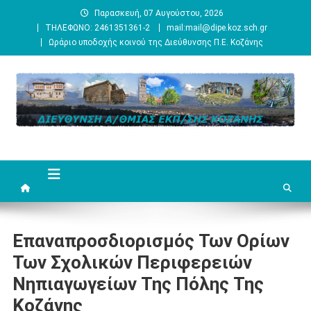
Μεταπηδήστε
Παρασκευή, 07 Αυγούστου, 2026
στο
ΤΗΛΕΦΩΝΟ: 2461351361-2
mail:mail@dipe.koz.sch.gr
περιεχόμενο
Ωράριο υποδοχής κοινού της Διεύθυνσης Π.Ε. Κοζάνης
Επαναπροσδιορισμός Των Ορίων
Των Σχολικών Περιφερειών
Νηπιαγωγείων Της Πόλης Της
Κοζάνης