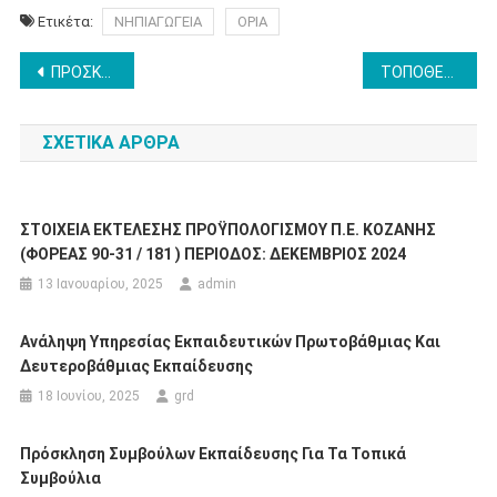
Ετικέτα:
ΝΗΠΙΑΓΩΓΕΙΑ
ΟΡΙΑ
Πλοήγηση
ΠΡΟΣΚΛΗΣΗ ΕΚΔΗΛΩΣΗΣ ΕΝΔΙΑΦΕΡΟΝΤΟΣ ΓΙΑ ΠΛΗΡΩΣΗ ΜΕ ΕΠΙΛΟΓΗ ΤΩΝ ΚΕΝΩΘΕΝΤΩΝ ΘΕΣΕΩΝ ΠΡΟÏΣΤΑΜΕΝΩΝ ΠΕΙΡΑΜΑΤΙΚΩΝ ΝΗΠΙΑΓΩΓΕΙΩΝ ΚΑΙ ΠΡΟÏΣΤΑΜΕΝΩΝ ΠΕΙΡΑΜΑΤΙΚΩΝ ΔΗΜΟΤΙΚΩΝ ΣΧΟΛΕΙΩΝ
ΤΟΠΟΘΕΤΗΣΕΙΣ ΑΝΑΠΛΗΡΩΤΩΝ E’ ΦΑΣΗΣ
άρθρων
ΣΧΕΤΙΚΆ ΆΡΘΡΑ
ΣΤΟΙΧΕΙΑ ΕΚΤΕΛΕΣΗΣ ΠΡΟΫΠΟΛΟΓΙΣΜΟΥ Π.Ε. ΚΟΖΑΝΗΣ
(ΦΟΡΕΑΣ 90-31 / 181 ) ΠΕΡΙΟΔΟΣ: ΔΕΚΕΜΒΡΙΟΣ 2024
13 Ιανουαρίου, 2025
admin
Ανάληψη Υπηρεσίας Εκπαιδευτικών Πρωτοβάθμιας Και
Δευτεροβάθμιας Εκπαίδευσης
18 Ιουνίου, 2025
grd
Πρόσκληση Συμβούλων Εκπαίδευσης Για Τα Τοπικά
Συμβούλια