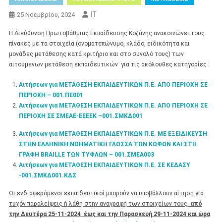
IT
25 Νοεμβρίου, 2024
Η Διεύθυνση Πρωτοβάθμιας Εκπαίδευσης Κοζάνης ανακοινώνει τους
πίνακες με τα στοιχεία (ονοματεπώνυμο, κλάδο, ειδικότητα και
μονάδες μετάθεσης κατά κριτήριο και στο σύνολό τους) των
αιτούμενων μετάθεση εκπαιδευτικών για τις ακόλουθες κατηγορίες :
Αιτήσεων για ΜΕΤΑΘΕΣΗ ΕΚΠΑΙΔΕΥΤΙΚΩΝ Π.Ε. ΑΠΟ ΠΕΡΙΟΧΗ ΣΕ
ΠΕΡΙΟΧΗ – 001.ΠΕ001
Αιτήσεων για ΜΕΤΑΘΕΣΗ ΕΚΠΑΙΔΕΥΤΙΚΩΝ Π.Ε. ΑΠΟ ΠΕΡΙΟΧΗ ΣΕ
ΠΕΡΙΟΧΗ ΣΕ ΣΜΕΑΕ-ΕΕΕΕΚ –
001.ΣΜΚΔ001
Αιτήσεων για ΜΕΤΑΘΕΣΗ ΕΚΠΑΙΔΕΥΤΙΚΩΝ Π.Ε. ΜΕ ΕΞΕΙΔΙΚΕΥΣΗ
ΣΤΗΝ ΕΛΛΗΝΙΚΗ ΝΟΗΜΑΤΙΚΗ ΓΛΩΣΣΑ ΤΩΝ ΚΩΦΩΝ ΚΑΙ ΣΤΗ
ΓΡΑΦΗ BRAILLE ΤΩΝ ΤΥΦΛΩΝ – 001.ΣΜΕΑ003
Αιτήσεων για ΜΕΤΑΘΕΣΗ ΕΚΠΑΙΔΕΥΤΙΚΩΝ Π.Ε. ΣΕ ΚΕΔΑΣΥ
-001.ΣΜΚΔ001.ΚΔΣ
Οι ενδιαφερόμενοι εκπαιδευτικοί μπορούν να υποβάλλουν αίτηση για
τυχόν παραλείψεις ή λάθη στην αναγραφή των στοιχείων τους,
από
την Δευτέρα 25-11-2024 έως και την Παρασκευή 29-11-2024 και ώρα