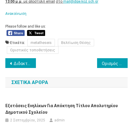
13:00 μ.μ.
με αποστολή
email
στο
mail@dipe.koz.sch.gr
Ανακοίνωση
Please follow and like us:
Ετικέτα:
metatheseis
Βελτίωση Θέσης
Οριστικές τοποθετήσεις
Πλοήγηση
Διδακτική Παιδαγωγικών παιχνιδιών στην χειροσφαίριση
Ορισμός σειράς αιρετών ΚΥΣΠΕ 2024
άρθρων
ΣΧΕΤΙΚΆ ΆΡΘΡΑ
Εξετάσεις Ενηλίκων Για Απόκτηση Τίτλου Απολυτηρίου
Δημοτικού Σχολείου
2 Σεπτεμβρίου, 2025
admin