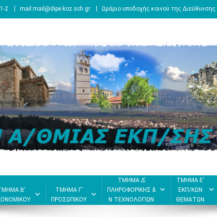
1-2
mail:mail@dipe.koz.sch.gr
Ωράριο υποδοχής κοινού της Διεύθυνσης 
ΤΜΗΜΑ Δ’
ΤΜΗΜΑ Ε’
ΤΜΗΜΑ Β’
ΤΜΗΜΑ Γ’
ΠΛΗΡΟΦΟΡΙΚΗΣ &
ΕΚΠ/ΚΩΝ
ΚΟΝΟΜΙΚΟΥ
ΠΡΟΣΩΠΙΚΟΥ
Ν ΤΕΧΝΟΛΟΓΙΩΝ
ΘΕΜΑΤΩΝ