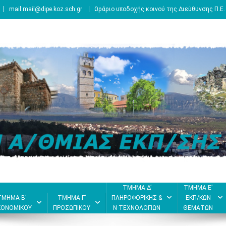
mail:mail@dipe.koz.sch.gr
Ωράριο υποδοχής κοινού της Διεύθυνσης Π.Ε.
ΤΜΗΜΑ Δ’
ΤΜΗΜΑ Ε’
ΤΜΗΜΑ Β’
ΤΜΗΜΑ Γ’
ΠΛΗΡΟΦΟΡΙΚΗΣ &
ΕΚΠ/ΚΩΝ
ΚΟΝΟΜΙΚΟΥ
ΠΡΟΣΩΠΙΚΟΥ
Ν ΤΕΧΝΟΛΟΓΙΩΝ
ΘΕΜΑΤΩΝ