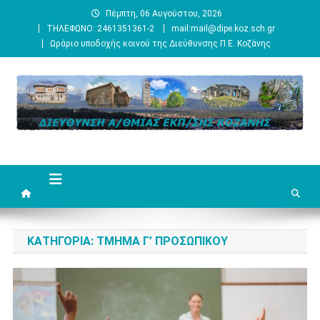
Μεταπηδήστε
Πέμπτη, 06 Αυγούστου, 2026
στο
ΤΗΛΕΦΩΝΟ: 2461351361-2
mail:mail@dipe.koz.sch.gr
περιεχόμενο
Ωράριο υποδοχής κοινού της Διεύθυνσης Π.Ε. Κοζάνης
ΚΑΤΗΓΟΡΊΑ:
ΤΜΗΜΑ Γ’ ΠΡΟΣΩΠΙΚΟΥ