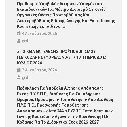
Υπουργική Απόφαση πρόσκλησης για αιτήσεις διορισμού
Προθεσμία Υποβολής Αιτήσεων Υποψήφιων
μελών ΕΕΠ-ΕΒΠ
Εκπαιδευτικών Για Μόνιμο Διορισμό Σε Κενές
Προθεσμία υποβολής αιτήσεων υποψήφιων εκπαιδευτικών για
Οργανικές Θέσεις Πρωτοβάθμιας Και
μόνιμο διορισμό σε κενές οργανικές θέσεις Πρωτοβάθμιας και
Δευτεροβάθμιας Ειδικής Αγωγής Και Εκπαίδευσης
Και Γενικής Εκπαίδευσης
ΣΤΟΙΧΕΙΑ ΕΚΤΕΛΕΣΗΣ ΠΡΟΫΠΟΛΟΓΙΣΜΟΥ Π.Ε.ΚΟΖΑΝΗΣ
Δευτεροβάθμιας Ειδικής Αγωγής και Εκπαίδευσης και Γενικής
(ΦΟΡΕΑΣ 90-31 / 181) ΠΕΡΙΟΔΟΣ: ΙΟΥΛΙΟΣ 2026
4 Αυγούστου, 2026
Εκπαίδευσης
Πρόσκληση για υποβολή αίτησης απόσπασης εντός Π.Υ.Σ.Π.Ε.,
grd
διάθεσης για συμπλήρωση ωραρίου, προσωρινής τοποθέτησης
ΣΤΟΙΧΕΙΑ ΕΚΤΕΛΕΣΗΣ ΠΡΟΫΠΟΛΟΓΙΣΜΟΥ
Πρόσκληση για μόνιμο διορισμό σε κενές οργανικές θέσεις
από διάθεση Π.Υ.Σ.Π.Ε., προσωρινής τοποθέτησης
Π.Ε.ΚΟΖΑΝΗΣ (ΦΟΡΕΑΣ 90-31 / 181) ΠΕΡΙΟΔΟΣ:
εκπαιδευτικών Πρωτοβάθμιας και Δευτεροβάθμιας Γενικής και
αποσπασμένων από άλλα ΠΥΣΠΕ, εκπαιδευτικών Γενικής και
ΙΟΥΛΙΟΣ 2026
Ειδικής Αγωγής
Ειδικής Αγωγής της Διεύθυνσης Π.Ε. Κοζάνης για το διδακτικό
3 Αυγούστου, 2026
έτος 2026-2027
grd
Πρόσκληση Για Υποβολή Αίτησης Απόσπασης
Εντός Π.Υ.Σ.Π.Ε., Διάθεσης Για Συμπλήρωση
Ωραρίου, Προσωρινής Τοποθέτησης Από Διάθεση
Π.Υ.Σ.Π.Ε., Προσωρινής Τοποθέτησης
Αποσπασμένων Από Άλλα ΠΥΣΠΕ, Εκπαιδευτικών
Γενικής Και Ειδικής Αγωγής Της Διεύθυνσης Π.Ε.
Κοζάνης Για Το Διδακτικό Έτος 2026-2027