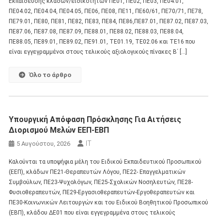
Εκπαίδευσης κλάδων/ειδικοτήτων ΠΕ01, ΠΕ02, ΠΕ03, ΠΕ04.01,
ΠΕ04.02, ΠΕ04.04, ΠΕ04.05, ΠΕ06, ΠΕ08, ΠΕ11, ΠΕ60/61, ΠΕ70/71, ΠΕ78,
ΠΕ79.01, ΠΕ80, ΠΕ81, ΠΕ82, ΠΕ83, ΠΕ84, ΠΕ86,ΠΕ87.01, ΠΕ87.02, ΠΕ87.03,
ΠΕ87.06, ΠΕ87.08, ΠΕ87.09, ΠΕ88.01, ΠΕ88.02, ΠΕ88.03, ΠΕ88.04,
ΠΕ88.05, ΠΕ89.01, ΠΕ89.02, ΠΕ91.01, ΤΕ01.19, ΤΕ02.06 και ΤΕ16 που
είναι εγγεγραμμένοι στους τελικούς αξιολογικούς πίνακες Β΄ […]
Όλο το άρθρο
Υπουργική Απόφαση Πρόσκλησης Για Αιτήσεις
Διορισμού Μελών ΕΕΠ-ΕΒΠ
IT
5 Αυγούστου, 2026
Καλούνται τα υποψήφια μέλη του Ειδικού Εκπαιδευτικού Προσωπικού
(ΕΕΠ), κλάδων ΠΕ21-Θεραπευτών Λόγου, ΠΕ22- Επαγγελματικών
Συμβούλων, ΠΕ23-Ψυχολόγων, ΠΕ25-Σχολικών Νοσηλευτών, ΠΕ28-
Φυσιοθεραπευτών, ΠΕ29-Εργασιοθεραπευτών-Εργοθεραπευτών και
ΠΕ30-Κοινωνικών Λειτουργών και του Ειδικού Βοηθητικού Προσωπικού
(ΕΒΠ), κλάδου ΔΕ01 που είναι εγγεγραμμένα στους τελικούς