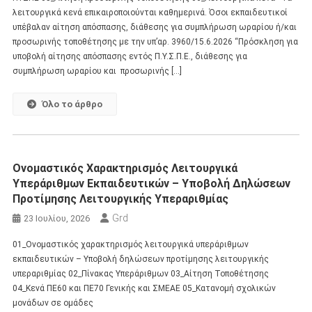
λειτουργικά κενά επικαιροποιούνται καθημερινά. Όσοι εκπαιδευτικοί
υπέβαλαν αίτηση απόσπασης, διάθεσης για συμπλήρωση ωραρίου ή/και
προσωρινής τοποθέτησης με την υπ’αρ. 3960/15.6.2026 “Πρόσκληση για
υποβολή αίτησης απόσπασης εντός Π.Υ.Σ.Π.Ε., διάθεσης για
συμπλήρωση ωραρίου και προσωρινής […]
Όλο το άρθρο
Ονομαστικός Χαρακτηρισμός Λειτουργικά
Υπεράριθμων Εκπαιδευτικών – Υποβολή Δηλώσεων
Προτίμησης Λειτουργικής Υπεραριθμίας
Grd
23 Ιουλίου, 2026
01_Ονομαστικός χαρακτηρισμός λειτουργικά υπεράριθμων
εκπαιδευτικών – Υποβολή δηλώσεων προτίμησης λειτουργικής
υπεραριθμίας 02_Πίνακας Υπεράριθμων 03_Αίτηση Τοποθέτησης
04_Κενά ΠΕ60 και ΠΕ70 Γενικής και ΣΜΕΑΕ 05_Κατανομή σχολικών
μονάδων σε ομάδες