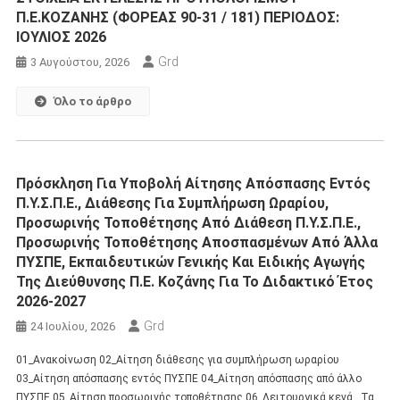
Π.Ε.ΚΟΖΑΝΗΣ (ΦΟΡΕΑΣ 90-31 / 181) ΠΕΡΙΟΔΟΣ:
ΙΟΥΛΙΟΣ 2026
Grd
3 Αυγούστου, 2026
Όλο το άρθρο
Πρόσκληση Για Υποβολή Αίτησης Απόσπασης Εντός
Π.Υ.Σ.Π.Ε., Διάθεσης Για Συμπλήρωση Ωραρίου,
Προσωρινής Τοποθέτησης Από Διάθεση Π.Υ.Σ.Π.Ε.,
Προσωρινής Τοποθέτησης Αποσπασμένων Από Άλλα
ΠΥΣΠΕ, Εκπαιδευτικών Γενικής Και Ειδικής Αγωγής
Της Διεύθυνσης Π.Ε. Κοζάνης Για Το Διδακτικό Έτος
2026-2027
Grd
24 Ιουλίου, 2026
01_Ανακοίνωση 02_Αίτηση διάθεσης για συμπλήρωση ωραρίου
03_Αίτηση απόσπασης εντός ΠΥΣΠΕ 04_Αίτηση απόσπασης από άλλο
ΠΥΣΠΕ 05_Αίτηση προσωρινής τοποθέτησης 06_Λειτουργικά κενά Τα