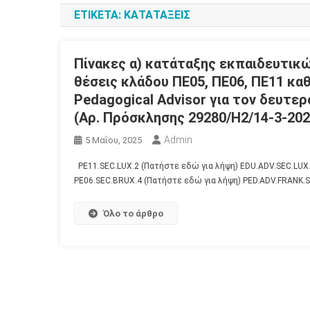
ΕΤΙΚΈΤΑ:
ΚΑΤΑΤΑΞΕΙΣ
Πίνακες α) κατάταξης εκπαιδευτικώ
θέσεις κλάδου ΠΕ05, ΠΕ06, ΠΕ11 καθώ
Pedagogical Advisor για τον δευτ
(Αρ. Πρόσκλησης 29280/Η2/14-3-202
Admin
5 Μαΐου, 2025
PE11.SEC.LUX.2 (Πατήστε εδώ για λήψη) EDU.ADV.SEC.LUX
PE06.SEC.BRUX.4 (Πατήστε εδώ για λήψη) PED.ADV.FRANK.S
Όλο το άρθρο