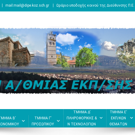
mail:mail@dipe.koz.sch.gr
Ωράριο υποδοχής κοινού της Διεύθυνσης Π.Ε.
ΤΜΗΜΑ Δ’
ΤΜΗΜΑ Ε’
ΤΜΗΜΑ Β’
ΤΜΗΜΑ Γ’
ΠΛΗΡΟΦΟΡΙΚΗΣ &
ΕΚΠ/ΚΩΝ
ΚΟΝΟΜΙΚΟΥ
ΠΡΟΣΩΠΙΚΟΥ
Ν ΤΕΧΝΟΛΟΓΙΩΝ
ΘΕΜΑΤΩΝ